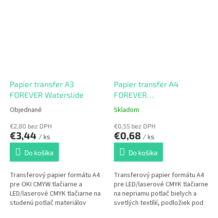
Papier transfer A3
Papier transfer A4
FOREVER Waterslide
FOREVER
Classic+Universal
Objednané
Skladom
€2,80 bez DPH
€0,55 bez DPH
€3,44
€0,68
/ ks
/ ks
Do košíka
Do košíka
Transferový papier formátu A4
Transferový papier formátu A4
pre OKI CMYW tlačiarne a
pre LED/laserové CMYK tlačiarne
LED/laserové CMYK tlačiarne na
na nepriamu potlač bielych a
studenú potlač materiálov
svetlých textílií, podložiek pod
citlivých na teplo a/alebo s
myš a pod.