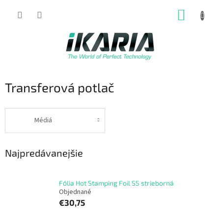
Prejsť
NÁKUP
na
obsah
KOŠÍK
Transferová potlač
Médiá
Najpredávanejšie
Fólia Hot Stamping Foil S5 strieborná
Objednané
€30,75