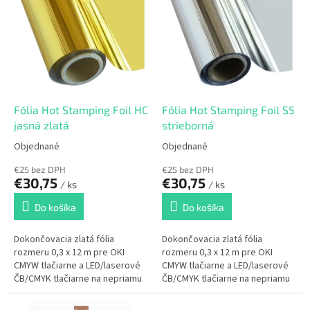
ý
d
p
u
i
k
s
t
p
o
r
v
o
d
Fólia Hot Stamping Foil HC
Fólia Hot Stamping Foil S5
u
jasná zlatá
strieborná
k
Objednané
Objednané
t
o
€25 bez DPH
€25 bez DPH
€30,75
€30,75
v
/ ks
/ ks
Do košíka
Do košíka
Dokončovacia zlatá fólia
Dokončovacia zlatá fólia
rozmeru 0,3 x 12 m pre OKI
rozmeru 0,3 x 12 m pre OKI
CMYW tlačiarne a LED/laserové
CMYW tlačiarne a LED/laserové
ČB/CMYK tlačiarne na nepriamu
ČB/CMYK tlačiarne na nepriamu
potlač rôznych materiálov.
potlač rôznych materiálov.