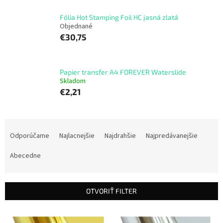
Fólia Hot Stamping Foil HC jasná zlatá
Objednané
€30,75
Papier transfer A4 FOREVER Waterslide
Skladom
€2,21
R
a
Odporúčame
Najlacnejšie
Najdrahšie
Najpredávanejšie
d
e
Abecedne
n
i
e
OTVORIŤ FILTER
p
r
V
o