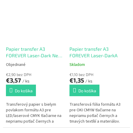
Papier transfer A3
Papier transfer A3
FOREVER Laser-Dark New
FOREVER Laser-DarkA
Generation
Objednané
Skladom
€2,90 bez DPH
€1,10 bez DPH
€3,57
€1,35
/ ks
/ ks
Do košíka
Do košíka
Transferový papier s bielym
Transferová fólia formátu A3
povlakom formátu A3 pre
pre OKI CMYW tlačiarne na
LED/laserové CMYK tlačiarne na
nepriamu potlač čiernych a
nepriamu potlač čiernych a
tmavých textílií a materiálov.
tmavých textílií.