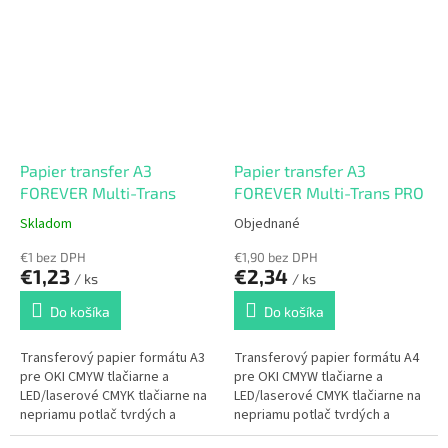
Papier transfer A3
Papier transfer A3
FOREVER Multi-Trans
FOREVER Multi-Trans PRO
Skladom
Objednané
€1 bez DPH
€1,90 bez DPH
€1,23
€2,34
/ ks
/ ks
Do košíka
Do košíka
Transferový papier formátu A3
Transferový papier formátu A4
pre OKI CMYW tlačiarne a
pre OKI CMYW tlačiarne a
LED/laserové CMYK tlačiarne na
LED/laserové CMYK tlačiarne na
nepriamu potlač tvrdých a
nepriamu potlač tvrdých a
hladkých materiálov.
drsných materiálov.