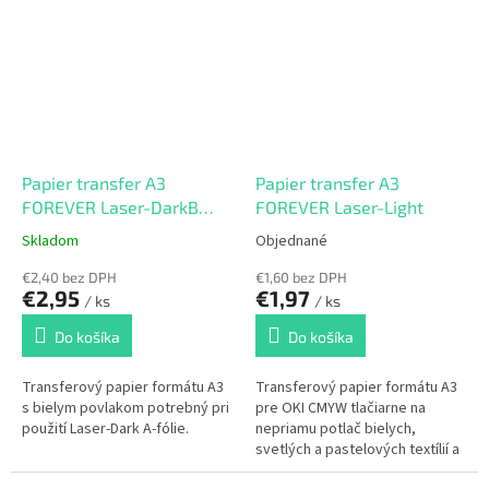
Papier transfer A3
Papier transfer A3
FOREVER Laser-DarkB
FOREVER Laser-Light
PRO
Skladom
Objednané
€2,40 bez DPH
€1,60 bez DPH
€2,95
€1,97
/ ks
/ ks
Do košíka
Do košíka
Transferový papier formátu A3
Transferový papier formátu A3
s bielym povlakom potrebný pri
pre OKI CMYW tlačiarne na
použití Laser-Dark A-fólie.
nepriamu potlač bielych,
svetlých a pastelových textílií a
papierových produktov.