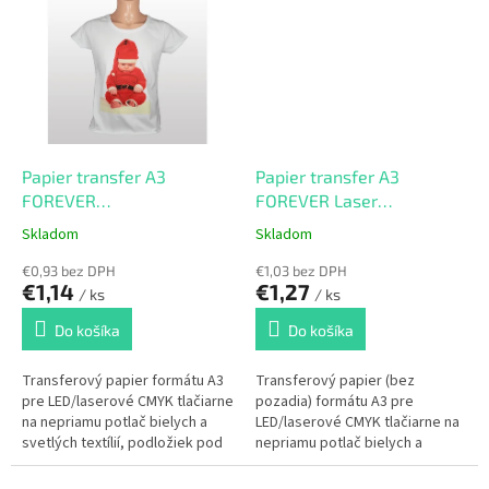
Papier transfer A3
Papier transfer A3
FOREVER
FOREVER Laser
Classic+Universal
Transparent
Skladom
Skladom
€0,93 bez DPH
€1,03 bez DPH
€1,14
€1,27
/ ks
/ ks
Do košíka
Do košíka
Transferový papier formátu A3
Transferový papier (bez
pre LED/laserové CMYK tlačiarne
pozadia) formátu A3 pre
na nepriamu potlač bielych a
LED/laserové CMYK tlačiarne na
svetlých textílií, podložiek pod
nepriamu potlač bielych a
myš a pod.
svetlých textílií.