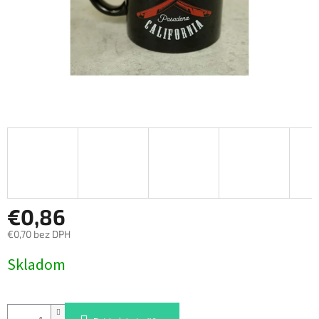
€0,86
€0,70 bez DPH
Jednotková
Skladom
cena: