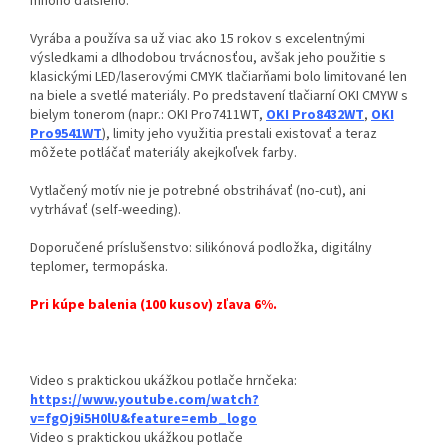
mnoho ďalšieho.
Vyrába a používa sa už viac ako 15 rokov s excelentnými
výsledkami a dlhodobou trvácnosťou, avšak jeho použitie s
klasickými LED/laserovými CMYK tlačiarňami bolo limitované len
na biele a svetlé materiály. Po predstavení tlačiarní OKI CMYW s
bielym tonerom (napr.: OKI Pro7411WT,
OKI Pro8432WT
,
OKI
Pro9541WT
), limity jeho využitia prestali existovať a teraz
môžete potláčať materiály akejkoľvek farby.
Vytlačený motív nie je potrebné obstrihávať (no-cut), ani
vytrhávať (self-weeding).
Doporučené príslušenstvo: silikónová podložka, digitálny
teplomer, termopáska.
Pri kúpe balenia (100 kusov) zľava 6%.
Video s praktickou ukážkou potlače hrnčeka:
https://www.youtube.com/watch?
v=fgOj9i5H0lU&feature=emb_logo
Video s praktickou ukážkou potlače