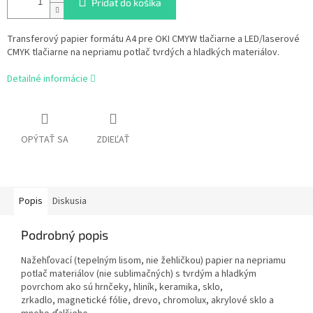
Pridať do košíka
Transferový papier formátu A4 pre OKI CMYW tlačiarne a LED/laserové
CMYK tlačiarne na nepriamu potlač tvrdých a hladkých materiálov.
Detailné informácie
OPÝTAŤ SA
ZDIEĽAŤ
Popis
Diskusia
Podrobný popis
Nažehľovací (tepelným lisom, nie žehličkou) papier na nepriamu
potlač
materiálov (nie sublimačných) s tvrdým a hladkým
povrchom ako sú
hrnčeky,
hliník,
keramika,
sklo,
zrkadlo,
magnetické fólie,
drevo,
chromolux,
akrylové sklo
a