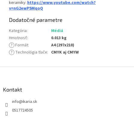
keramiky:
https://www.youtube.com/watch?
v=nG2ewP5MqoQ
Dodatočné parametre
Kategória
:
Médiá
Hmotnosť
:
0.013 kg
?
Formát
:
A4 (297x210)
?
Technológia tlače
:
CMYK aj CMYW
Z
á
p
ä
Kontakt
t
info
@
ikaria.sk
i
e
0517724505