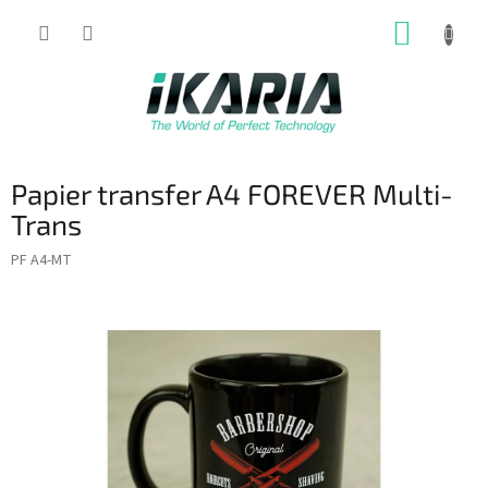
Prejsť
NÁKUP
na
obsah
KOŠÍK
Papier transfer A4 FOREVER Multi-
Trans
PF A4-MT