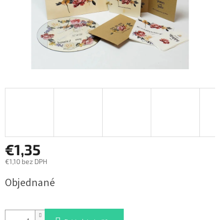
€1,35
€1,10 bez DPH
Jednotková
Objednané
cena: