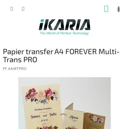
Prejsť
NÁKUP
na
obsah
KOŠÍK
Papier transfer A4 FOREVER Multi-
Trans PRO
PF A4-MTPRO