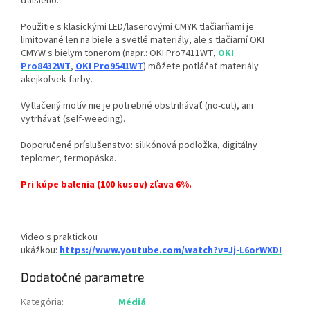
ďalšieho.
Použitie s klasickými LED/laserovými CMYK tlačiarňami je
limitované len na biele a svetlé materiály, ale s tlačiarní OKI
CMYW s bielym tonerom (napr.: OKI Pro7411WT,
OKI
Pro8432WT
,
OKI Pro9541WT
) môžete potláčať materiály
akejkoľvek farby.
Vytlačený motív nie je potrebné obstrihávať (no-cut), ani
vytrhávať (self-weeding).
Doporučené príslušenstvo: silikónová podložka, digitálny
teplomer, termopáska.
Pri kúpe balenia (100 kusov) zľava 6%.
Video s praktickou
ukážkou:
https://www.youtube.com/watch?v=Jj-L6orWXDI
Dodatočné parametre
Kategória
:
Médiá