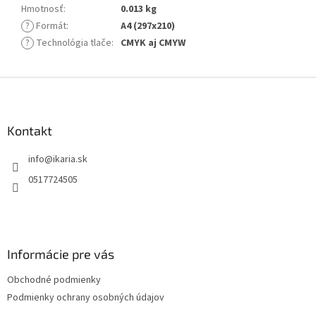
Hmotnosť
:
0.013 kg
?
Formát
:
A4 (297x210)
?
Technológia tlače
:
CMYK aj CMYW
Z
á
p
ä
Kontakt
t
info
@
ikaria.sk
i
e
0517724505
Informácie pre vás
Obchodné podmienky
Podmienky ochrany osobných údajov