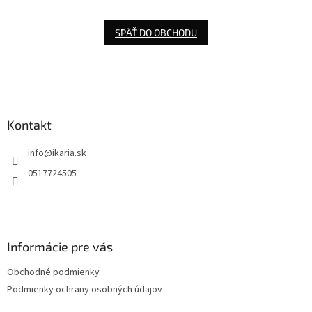
SPÄŤ DO OBCHODU
Z
á
p
ä
Kontakt
t
info
@
ikaria.sk
i
e
0517724505
Informácie pre vás
Obchodné podmienky
Podmienky ochrany osobných údajov