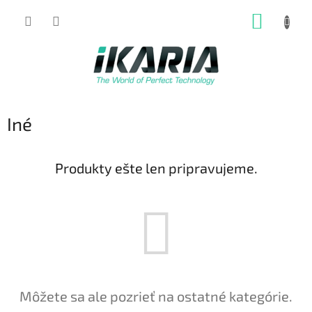
Prejsť
NÁKUP
na
obsah
KOŠÍK
Iné
Produkty ešte len pripravujeme.
Môžete sa ale pozrieť na ostatné kategórie.