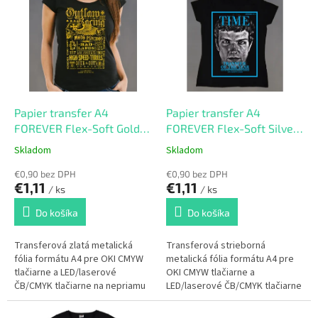
ý
d
p
u
i
k
s
t
p
o
r
v
o
d
Papier transfer A4
Papier transfer A4
u
FOREVER Flex-Soft Gold
FOREVER Flex-Soft Silver
k
Yellow Metallic 203
Metallic 201
Skladom
Skladom
t
o
€0,90 bez DPH
€0,90 bez DPH
€1,11
€1,11
v
/ ks
/ ks
Do košíka
Do košíka
Transferová zlatá metalická
Transferová strieborná
fólia formátu A4 pre OKI CMYW
metalická fólia formátu A4 pre
tlačiarne a LED/laserové
OKI CMYW tlačiarne a
ČB/CMYK tlačiarne na nepriamu
LED/laserové ČB/CMYK tlačiarne
potlač rôznych materiálov.
na nepriamu potlač rôznych
materiálov.