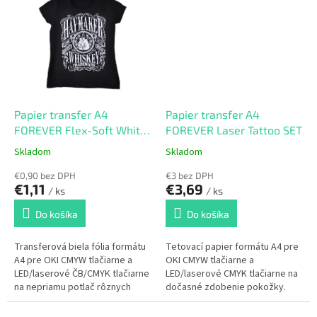
Papier transfer A4
Papier transfer A4
FOREVER Flex-Soft White
FOREVER Laser Tattoo SET
101
Skladom
Skladom
€0,90 bez DPH
€3 bez DPH
€1,11
€3,69
/ ks
/ ks
Do košíka
Do košíka
Transferová biela fólia formátu
Tetovací papier formátu A4 pre
A4 pre OKI CMYW tlačiarne a
OKI CMYW tlačiarne a
LED/laserové ČB/CMYK tlačiarne
LED/laserové CMYK tlačiarne na
na nepriamu potlač rôznych
dočasné zdobenie pokožky.
materiálov.