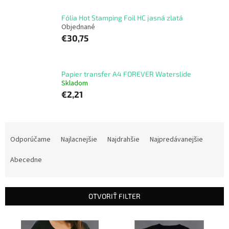
Fólia Hot Stamping Foil HC jasná zlatá
Objednané
€30,75
Papier transfer A4 FOREVER Waterslide
Skladom
€2,21
R
a
Odporúčame
Najlacnejšie
Najdrahšie
Najpredávanejšie
d
e
Abecedne
n
i
e
OTVORIŤ FILTER
p
r
V
o