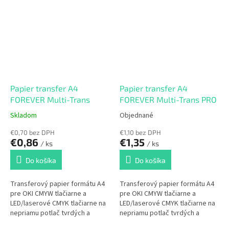
Papier transfer A4
Papier transfer A4
FOREVER Multi-Trans
FOREVER Multi-Trans PRO
Skladom
Objednané
€0,70 bez DPH
€1,10 bez DPH
€0,86
€1,35
/ ks
/ ks
Do košíka
Do košíka
Transferový papier formátu A4
Transferový papier formátu A4
pre OKI CMYW tlačiarne a
pre OKI CMYW tlačiarne a
LED/laserové CMYK tlačiarne na
LED/laserové CMYK tlačiarne na
nepriamu potlač tvrdých a
nepriamu potlač tvrdých a
hladkých materiálov.
drsných materiálov.