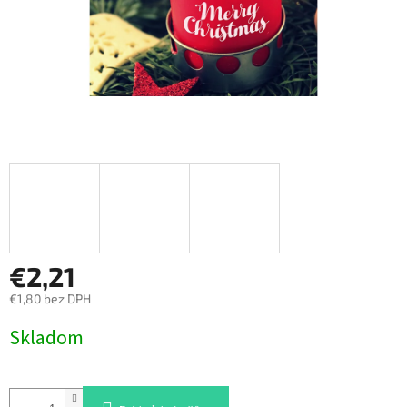
€2,21
€1,80 bez DPH
Jednotková
Skladom
cena: