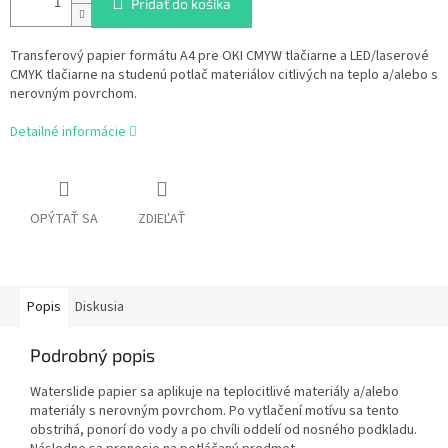
Pridať do košíka
Transferový papier formátu A4 pre OKI CMYW tlačiarne a LED/laserové
CMYK tlačiarne na studenú potlač materiálov citlivých na teplo a/alebo s
nerovným povrchom.
Detailné informácie
OPÝTAŤ SA
ZDIEĽAŤ
Popis
Diskusia
Podrobný popis
Waterslide papier sa aplikuje na teplocitlivé materiály a/alebo
materiály s nerovným povrchom. P
o vytlačení motívu sa tento
obstrihá, ponorí do vody a po chvíli oddelí od nosného podkladu.