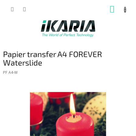
Prejsť
NÁKUP
na
obsah
KOŠÍK
Papier transfer A4 FOREVER
Waterslide
PF A4-W