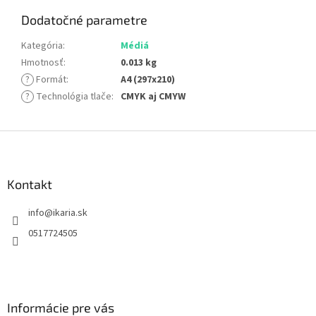
Dodatočné parametre
Kategória
:
Médiá
Hmotnosť
:
0.013 kg
?
Formát
:
A4 (297x210)
?
Technológia tlače
:
CMYK aj CMYW
Z
á
p
ä
Kontakt
t
info
@
ikaria.sk
i
e
0517724505
Informácie pre vás