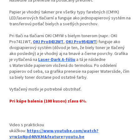
Následne sa prenesie na potláčaný predmet.
Papier je vhodný takmer pre všetky typy farebných (CMYK)
LED/laserových tlačiarní a
funguje ako jednopapierový systém na
transferovú potlač bielych a svetlých povrchov.
Pri tlači na tlačiarni OKI CMYW s bielym tonerom (napr.: OKI
Pro7411WT,
OKI Pro8432WT
,
OKI Pro9541WT
) funguje ako
dvojpapierový systém (d
ôvod je ten, že biely toner je tlačený
ako posledný)
a je vhodný aj na tmavé a čierne povrchy.
Grafika
je vytlačená na
Laser-Dark A-fóliu
a tá je následne
s
Waterslide papierom vložená do termolisu. Po oddelení
papierov od seba, sa grafika prenesie na papier
Waterslide, čím
sa biely toner dostane pod ostatné farby.
Vytlačený motív je potrebné obstrihať.
Pri kúpe balenia (100 kusov) zľava 6%.
Video s praktickou
ukážkou:
https://www.youtube.com/watch?
v=w1oNpd40VKM&feature=youtu.be