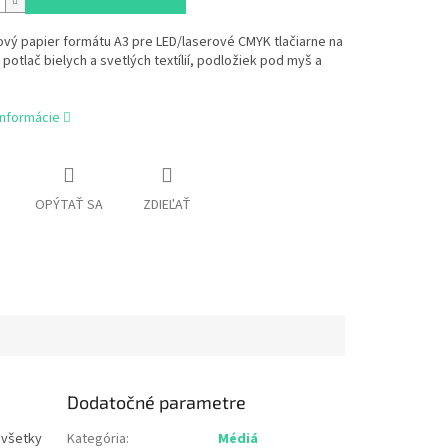
vý papier formátu A3 pre LED/laserové CMYK tlačiarne na
potlač bielych a svetlých textílií, podložiek pod myš a
informácie
OPÝTAŤ SA
ZDIEĽAŤ
Dodatočné parametre
 všetky
Kategória
:
Médiá