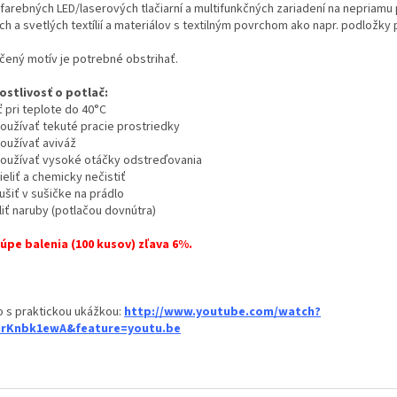
 farebných LED/laserových tlačiarní a multifunkčných zariadení
na nepriamu 
ch a svetlých textílií a materiálov s textilným povrchom ako napr. podložky
ačený motív je potrebné obstrihať.
ostlivosť o potlač:
ť pri teplote do 40°C
používať tekuté pracie prostriedky
používať aviváž
používať vysoké otáčky odstreďovania
ieliť a chemicky nečistiť
ušiť v sušičke na prádlo
liť naruby (potlačou dovnútra)
kúpe balenia (100 kusov) zľava 6%.
o s praktickou ukážkou:
http://www.youtube.com/watch?
HrKnbk1ewA&feature=youtu.be