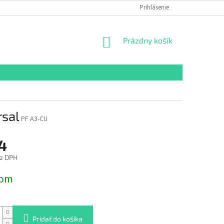
Prihlásenie
NÁKUPNÝ
Prázdny košík
KOŠÍK
rsal
PF A3-CU
4
z DPH
ová
dom
Pridať do košíka