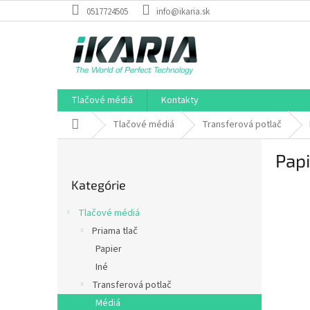
Prejsť
0517724505
info@ikaria.sk
na
obsah
Tlačové médiá
Kontakty
Domov
Tlačové médiá
Transferová potlač
B
Papi
o
Preskočiť
č
Kategórie
kategórie
n
ý
Tlačové médiá
p
Priama tlač
a
Papier
n
e
Iné
l
Transferová potlač
Médiá