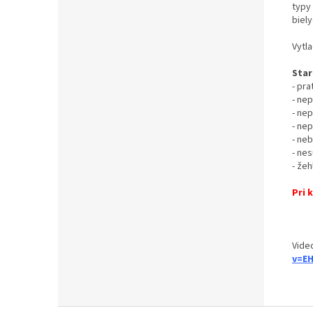
typy
biely
Vytl
Star
- pra
- ne
- ne
- ne
- neb
- nes
- žeh
Pri 
Vide
v=E
Z