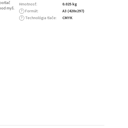
potlač
Hmotnosť
:
0.025 kg
 pod myš.
?
Formát
:
A3 (420x297)
?
Technológia tlače
:
CMYK