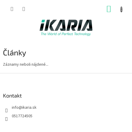
Prejsť
NÁKUP
na
obsah
KOŠÍK
Články
Záznamy neboli nájdené...
Z
á
p
ä
Kontakt
t
info
@
ikaria.sk
i
e
0517724505