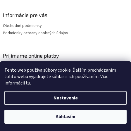
Informácie pre vás
Obchodné podmienky
Podmienky ochrany osobných údajov
Prijímame online platby
Tento web používa súbory cookie. Ďalším prechádzaním
tohto webu vyjadrujete súhlas s ich používaním. Viac
informácií
tu
.
Vytvoril Shoptet
Nastavenie
Copyright 2026
IKARIA
. Všetky práva vyhradené.
Súhlasím