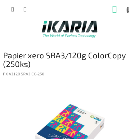
Prejsť
NÁKUP
na
obsah
KOŠÍK
Papier xero SRA3/120g ColorCopy
(250ks)
PX A3120 SRA3 CC-250