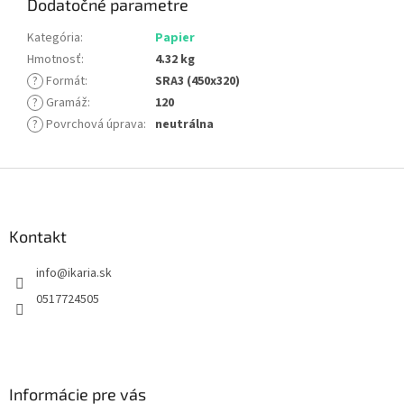
Dodatočné parametre
Kategória
:
Papier
Hmotnosť
:
4.32 kg
?
Formát
:
SRA3 (450x320)
?
Gramáž
:
120
?
Povrchová úprava
:
neutrálna
Z
á
p
ä
Kontakt
t
info
@
ikaria.sk
i
e
0517724505
Informácie pre vás