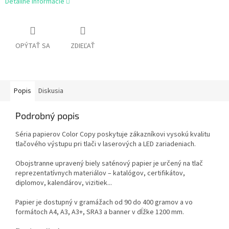
Detailné informácie
OPÝTAŤ SA
ZDIEĽAŤ
Popis
Diskusia
Podrobný popis
Séria papierov Color Copy poskytuje zákazníkovi vysokú kvalitu
tlačového výstupu pri tlači v laserových a LED zariadeniach.
Obojstranne upravený biely saténový papier je určený na tlač
reprezentatívnych materiálov – katalógov, certifikátov,
diplomov, kalendárov, vizitiek...
Papier je dostupný v gramážach od 90 do 400 gramov a vo
formátoch A4, A3, A3+, SRA3 a banner v dĺžke 1200 mm.