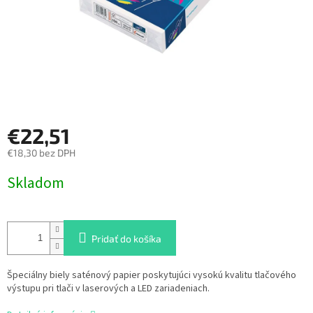
€22,51
€18,30 bez DPH
Jednotková
Skladom
cena:
Pridať do košíka
Špeciálny biely saténový papier poskytujúci vysokú kvalitu tlačového
výstupu pri tlači v laserových a LED zariadeniach.