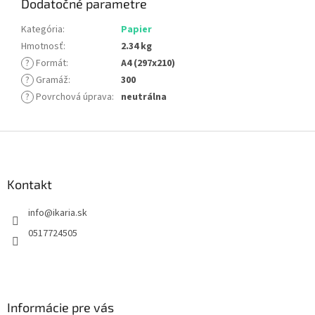
Dodatočné parametre
Kategória
:
Papier
Hmotnosť
:
2.34 kg
?
Formát
:
A4 (297x210)
?
Gramáž
:
300
?
Povrchová úprava
:
neutrálna
Z
á
p
ä
Kontakt
t
info
@
ikaria.sk
i
e
0517724505
Informácie pre vás