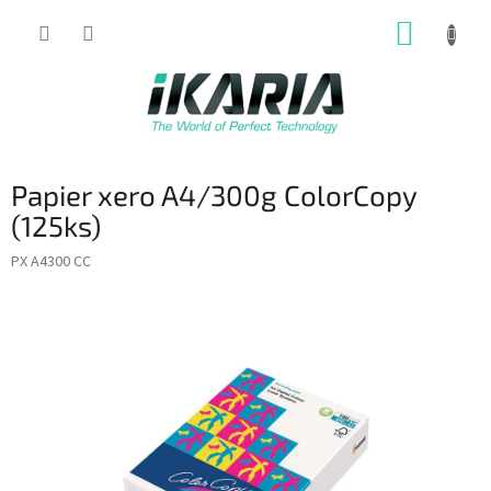
Prejsť
NÁKUP
na
obsah
KOŠÍK
Papier xero A4/300g ColorCopy
(125ks)
PX A4300 CC