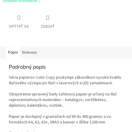
Detailné informácie
OPÝTAŤ SA
ZDIEĽAŤ
Popis
Diskusia
Podrobný popis
Séria papierov Color Copy poskytuje zákazníkovi vysokú kvalitu
tlačového výstupu pri tlači v laserových a LED zariadeniach.
Obojstranne upravený biely saténový papier je určený na tlač
reprezentatívnych materiálov – katalógov, certifikátov,
diplomov, kalendárov, vizitiek...
Papier je dostupný v gramážach od 90 do 400 gramov a vo
formátoch A4, A3, A3+, SRA3 a banner v dĺžke 1200 mm.