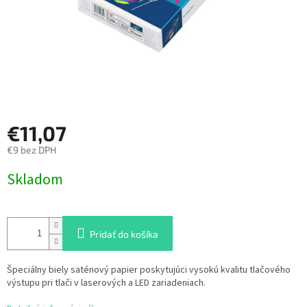
€11,07
€9 bez DPH
Jednotková
Skladom
cena:
Pridať do košíka
Špeciálny biely saténový papier poskytujúci vysokú kvalitu tlačového
výstupu pri tlači v laserových a LED zariadeniach.