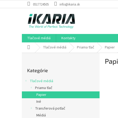
Prejsť
0517724505
info@ikaria.sk
na
obsah
Tlačové médiá
Kontakty
Domov
Tlačové médiá
Priama tlač
Papier
B
Papi
o
Preskočiť
č
Kategórie
kategórie
n
ý
Tlačové médiá
p
Priama tlač
a
Papier
n
e
Iné
l
Transferová potlač
Médiá