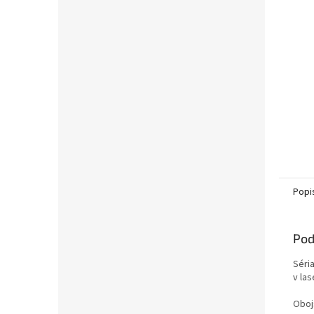
Popi
Pod
Séri
v las
Oboj