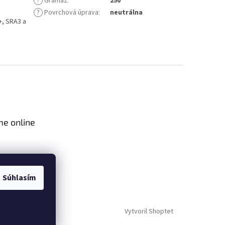
?
Gramáž
:
250
?
Povrchová úprava
:
neutrálna
+, SRA3 a
me online
Súhlasím
Vytvoril Shoptet