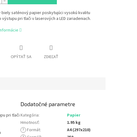
 biely saténový papier poskytujúci vysokú kvalitu
 výstupu pri tlači v laserových a LED zariadeniach.
informácie
OPÝTAŤ SA
ZDIEĽAŤ
Dodatočné parametre
u pri tlači
Kategória
:
Papier
Hmotnosť
:
1.95 kg
?
Formát
:
A4 (297x210)
h