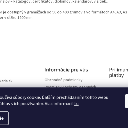
iálov – katalógov, certifikátov, diplomov, kalendárov, vizitiek...
er je dostupný v gramážach od 90 do 400 gramov a vo formátoch A4, A3, A3
er v dĺžke 1200 mm.
Informácie pre vás
Prijíma
platby
Obchodné podmienky
ikaria.sk
Podmienky ochrany osobných
24505
údajov
oužíva súbory cookie. Ďalším prechádzaním tohto webu
úhlas s ich používaním. Viac informácií
tu
.
ie