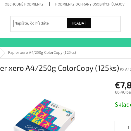
OBCHODNÉ PODMIENKY
PODMIENKY OCHRANY OSOBNÝCH ÚDAJOV
HĽADAŤ
Papier xero A4/250g ColorCopy (125ks)
er xero A4/250g ColorCopy (125ks)
PX A4
€7,
€6,40 b
Jednotk
Skla
cena: