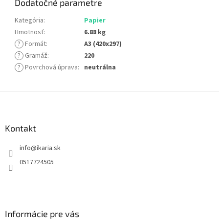
Dodatočné parametre
Kategória
:
Papier
Hmotnosť
:
6.88 kg
?
Formát
:
A3 (420x297)
?
Gramáž
:
220
?
Povrchová úprava
:
neutrálna
Z
á
p
ä
Kontakt
t
info
@
ikaria.sk
i
e
0517724505
Informácie pre vás