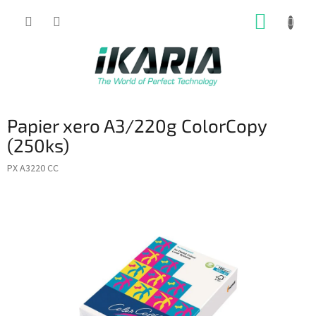
Prejsť
NÁKUP
na
obsah
KOŠÍK
Papier xero A3/220g ColorCopy
(250ks)
PX A3220 CC