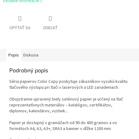
Detailné informácie
OPÝTAŤ SA
ZDIEĽAŤ
Popis
Diskusia
Podrobný popis
Séria papierov Color Copy poskytuje zákazníkovi vysokú kvalitu
tlačového výstupu pri tlači v laserových a LED zariadeniach.
Obojstranne upravený biely saténový papier je určený na tlač
reprezentatívnych materiálov – katalógov, certifikátov,
diplomov, kalendárov, vizitiek...
Papier je dostupný v gramážach od 90 do 400 gramov a vo
formátoch A4, A3, A3+, SRA3 a banner v dĺžke 1200 mm.