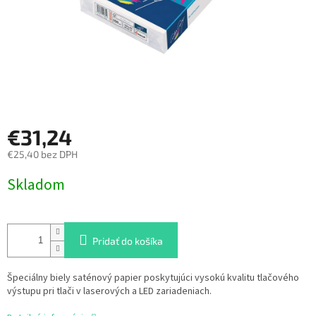
€31,24
€25,40 bez DPH
Jednotková
Skladom
cena:
Pridať do košíka
Špeciálny biely saténový papier poskytujúci vysokú kvalitu tlačového
výstupu pri tlači v laserových a LED zariadeniach.