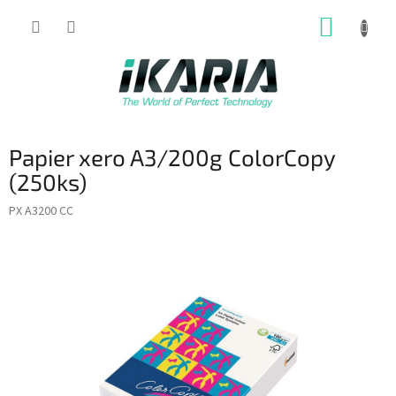
Prejsť
NÁKUP
na
obsah
KOŠÍK
Papier xero A3/200g ColorCopy
(250ks)
PX A3200 CC