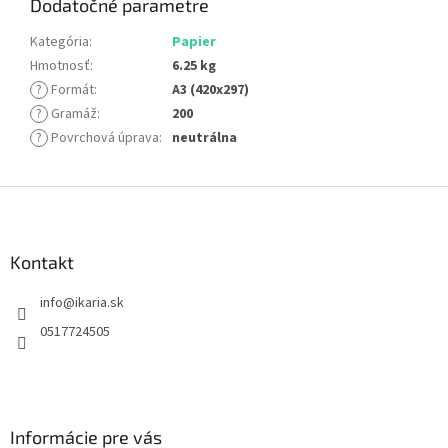
Dodatočné parametre
Kategória
:
Papier
Hmotnosť
:
6.25 kg
?
Formát
:
A3 (420x297)
?
Gramáž
:
200
?
Povrchová úprava
:
neutrálna
Z
á
p
ä
Kontakt
t
info
@
ikaria.sk
i
e
0517724505
Informácie pre vás