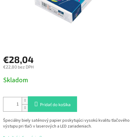
€28,04
€22,80 bez DPH
Jednotková
Skladom
cena:
Pridať do košíka
Špeciálny biely saténový papier poskytujúci vysokú kvalitu tlačového
výstupu pri tlači v laserových a LED zariadeniach.