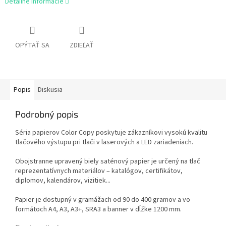
Detailné informácie
OPÝTAŤ SA
ZDIEĽAŤ
Popis
Diskusia
Podrobný popis
Séria papierov Color Copy poskytuje zákazníkovi vysokú kvalitu
tlačového výstupu pri tlači v laserových a LED zariadeniach.
Obojstranne upravený biely saténový papier je určený na tlač
reprezentatívnych materiálov – katalógov, certifikátov,
diplomov, kalendárov, vizitiek...
Papier je dostupný v gramážach od 90 do 400 gramov a vo
formátoch A4, A3, A3+, SRA3 a banner v dĺžke 1200 mm.